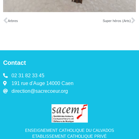
Arbres
Super héros (Arts)
Contact
02 31 82 33 45
191 rue d'Auge 14000 Caen
direction@sacrecoeur.org
ENSEIGNEMENT CATHOLIQUE DU CALVADOS
ETABLISSEMENT CATHOLIQUE PRIVÉ