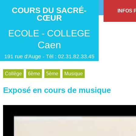
COURS DU SACRÉ-
INFOS 
CŒUR
ECOLE - COLLEGE
Caen
191 rue d'Auge - Tél : 02.31.82.33.45
Collège
,
6ème
,
5ème
,
Musique
Exposé en cours de musique