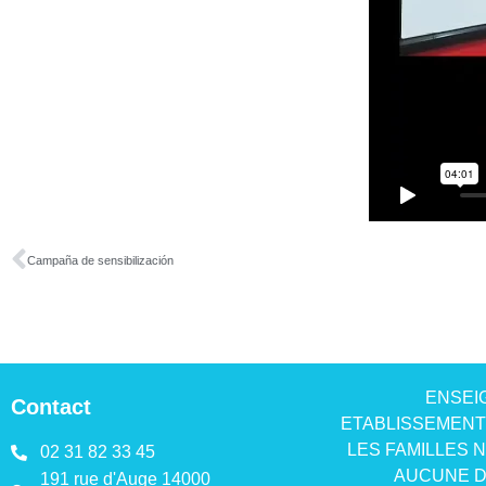
Campaña de sensibilización
ENSEI
Contact
ETABLISSEMENT 
LES FAMILLES 
02 31 82 33 45
AUCUNE D
191 rue d'Auge 14000