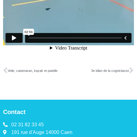
Voile, catamaran, kayak et paddle
3e bilan de la cogniclasse
Contact
02 31 82 33 45
191 rue d'Auge 14000 Caen