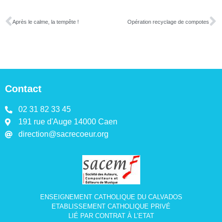
Après le calme, la tempête !
Opération recyclage de compotes
Contact
02 31 82 33 45
191 rue d'Auge 14000 Caen
direction@sacrecoeur.org
ENSEIGNEMENT CATHOLIQUE DU CALVADOS
ETABLISSEMENT CATHOLIQUE PRIVÉ
LIÉ PAR CONTRAT À L’ETAT