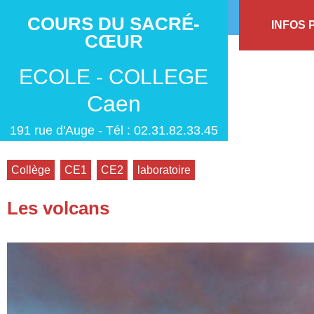
COURS DU SACRÉ-
INFOS 
CŒUR
ECOLE - COLLEGE
Caen
191 rue d'Auge - Tél : 02.31.82.33.45
Collège
,
CE1
,
CE2
,
laboratoire
Les volcans