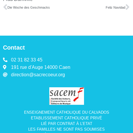
Die Woche des Geschmacks
Feliz Navidad
Contact
02 31 82 33 45
191 rue d'Auge 14000 Caen
direction@sacrecoeur.org
ENSEIGNEMENT CATHOLIQUE DU CALVADOS
ETABLISSEMENT CATHOLIQUE PRIVÉ
LIÉ PAR CONTRAT À L’ETAT
LES FAMILLES NE SONT PAS SOUMISES