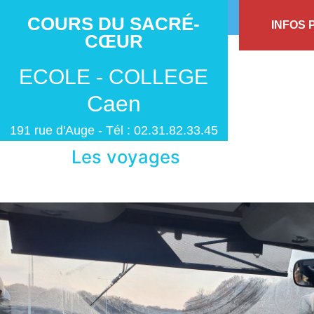
COURS DU SACRÉ-
INFOS 
CŒUR
ECOLE - COLLEGE
Caen
191 rue d'Auge - Tél : 02.31.82.33.45
Les voyages