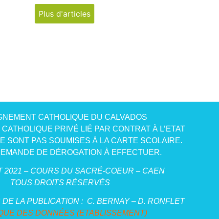
Plus d'articles
GNEMENT CATHOLIQUE DU CALVADOS
CATHOLIQUE PRIVÉ LIÉ PAR CONTRAT À L’ETAT
NE SONT PAS SOUMISES À LA CARTE SCOLAIRE.
EMANDE DE DÉROGATION À EFFECTUER.
 2021 – COURS DU SACRÉ-COEUR – CAEN
TOUS DROITS RÉSERVÉS
DE LA PUBLICATION :
C. BERNAY – D. RONFLET
IQUE DES DONNÉES (ETABLISSEMENT)