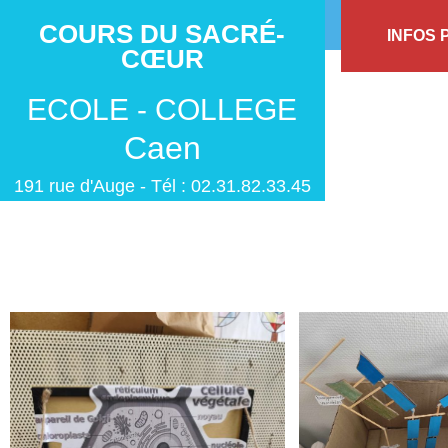
COURS DU SACRÉ-
INFOS 
CŒUR
ECOLE - COLLEGE
Caen
191 rue d'Auge - Tél : 02.31.82.33.45
Étiquette : SVT